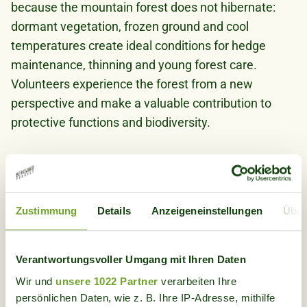
because the mountain forest does not hibernate:
dormant vegetation, frozen ground and cool
temperatures create ideal conditions for hedge
maintenance, thinning and young forest care.
Volunteers experience the forest from a new
perspective and make a valuable contribution to
protective functions and biodiversity.
Project partnerships:
Based in Trin, the
Bergwaldprojekt volunteers work throughout the
region around the Rhine Gorge from Chur to Ilanz.
Zustimmung
Details
Anzeigeneinstellungen
Über
Over 25 project weeks are implemented every year:
in summer mainly with young people, in winter with
adults.
Verantwortungsvoller Umgang mit Ihren Daten
What you can expect
Wir und
unsere 1022 Partner
verarbeiten Ihre
persönlichen Daten, wie z. B. Ihre IP-Adresse, mithilfe