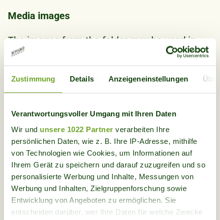
Media images
The images from the folder may be used in
your medium. Unless noted on the image
itself, the copyright lies with the
Bergwaldprojekt.
Zustimmung
Details
Anzeigeneinstellungen
Über
-> to the images
Verantwortungsvoller Umgang mit Ihren Daten
Wir und
unsere 1022 Partner
verarbeiten Ihre
Filler advertisements
persönlichen Daten, wie z. B. Ihre IP-Adresse, mithilfe
Placing the filler advertisement helps the
von Technologien wie Cookies, um Informationen auf
Bergwaldprojekt to find more participants for
Ihrem Gerät zu speichern und darauf zuzugreifen und so
the charitable work in the Bergwald. Thank
personalisierte Werbung und Inhalte, Messungen von
you!
Werbung und Inhalten, Zielgruppenforschung sowie
Entwicklung von Angeboten zu ermöglichen. Sie
entscheiden darüber, wer Ihre Daten für welche Zwecke