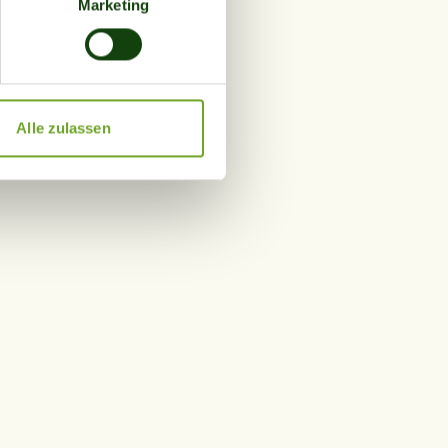
Marketing
hre Präferenzen im
Abschnitt
 Medien anbieten zu können
Ihrer Verwendung unserer
Alle zulassen
 führen diese Informationen
ie im Rahmen Ihrer Nutzung