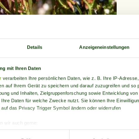
Details
Anzeigeneinstellungen
d maintenance of the unique forest and
g mit Ihren Daten
eatenberg-Habkern AG is coordinating
r
verarbeiten Ihre persönlichen Daten, wie z. B. Ihre IP-Adresse,
on plan. The Bergwaldprojekt provides
en auf Ihrem Gerät zu speichern und darauf zuzugreifen und so 
ce and the protection of rare habitats.
ung und Inhalten, Zielgruppenforschung sowie Entwicklung von
enberg-Habkern AG and local farmers, the
 Ihre Daten für welche Zwecke nutzt. Sie können Ihre Einwilligun
 measures.
 auf das Privacy Trigger Symbol ändern oder widerrufen
n wir auch gerne:
re geografische Lage erfassen, welche bis auf einige Meter gen
as weather and terrain conditions and can vary.
es Scannen nach bestimmten Merkmalen (Fingerprinting) identifi