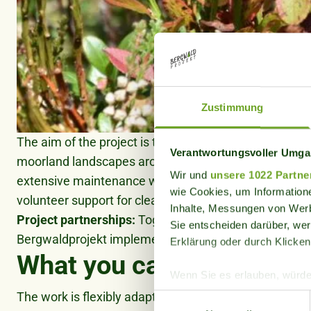
Zustimmung
The aim of the project is the long-term protection an
Verantwortungsvoller Umgan
moorland landscapes around Habkern. Wald & Holz B
Wir und
unsere 1022 Partne
extensive maintenance work as part of a 10-year acti
wie Cookies, um Information
volunteer support for clearing, planting, scrub clearan
Inhalte, Messungen von Werb
Project partnerships:
Together with Wald & Holz Beat
Sie entscheiden darüber, wer
Bergwaldprojekt implements long-term maintenance
Erklärung oder durch Klicken
What you can expect
Wenn Sie es erlauben, würde
Informationen über Ih
The work is flexibly adapted to current needs as well 
Einwilligungsauswahl
Ihr Gerät durch aktiv