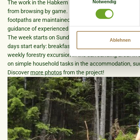
Notwendig
The work in the Habkern project focuses on targeted c
Erfahren Sie mehr darüber, w
from browsing by game. In addition, moorland areas 
Einzelheiten
fest.
footpaths are maintained and cultural landscapes are 
guidance of experienced project and group leaders.
Wir verwenden Cookies, um I
The week starts on Sunday with an introduction to th
und die Zugriffe auf unsere
Ablehnen
days start early: breakfast is served at 6:30 a.m. and 
Website an unsere Partner fü
möglicherweise mit weiteren
weekly forestry excursion in the surrounding area. In 
der Dienste gesammelt habe
on simple household tasks in the accommodation, suc
Discover
more photos
from the project!
Bild