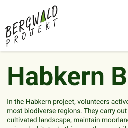
Skip
to
main
content
Habkern 
In the Habkern project, volunteers activ
most biodiverse regions. They carry out
cultivated landscape, maintain moorlan