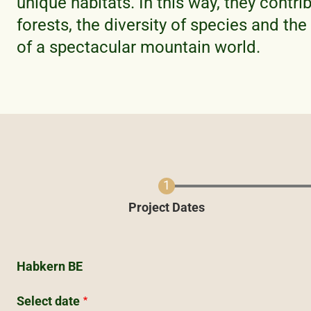
unique habitats. In this way, they contri
forests, the diversity of species and the
of a spectacular mountain world.
Current
Project Dates
Habkern BE
Select date