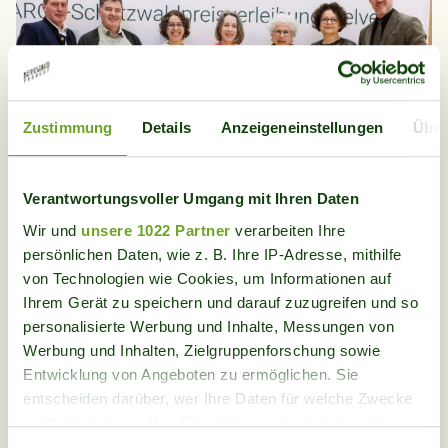
Zustimmung
Details
Anzeigeneinstellungen
Über
Verantwortungsvoller Umgang mit Ihren Daten
Wir und
unsere 1022 Partner
verarbeiten Ihre
persönlichen Daten, wie z. B. Ihre IP-Adresse, mithilfe
Bertilla Giossi (3rd from right) at the Schutzwald
von Technologien wie Cookies, um Informationen auf
Helvetia award ceremony
Ihrem Gerät zu speichern und darauf zuzugreifen und so
Photo: © B.Hofmeister
personalisierte Werbung und Inhalte, Messungen von
Werbung und Inhalten, Zielgruppenforschung sowie
Entwicklung von Angeboten zu ermöglichen. Sie
ARGE has been awarding the Schutzwaldpreis
entscheiden darüber, wer Ihre Daten für welche Zwecke
Helvetia since 2006 to exemplary projects for the
nutzt. Sie können Ihre Einwilligung jederzeit über die
preservation and improvement of protection forests
Cookie-Erklärung oder durch Klicken auf das Privacy