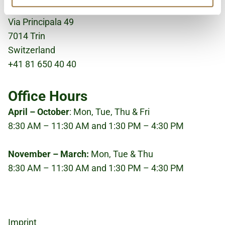
Bergwaldprojekt
Partner führen diese Informationen möglicherweise mit
weiteren Daten zusammen, die Sie ihnen bereitgestellt
Via Principala 49
haben oder die sie im Rahmen Ihrer Nutzung der Dienste
7014 Trin
gesammelt haben.
Switzerland
+41 81 650 40 40
Office Hours
April – October
: Mon, Tue, Thu & Fri
8:30 AM – 11:30 AM and 1:30 PM – 4:30 PM
November – March:
Mon, Tue & Thu
8:30 AM – 11:30 AM and 1:30 PM – 4:30 PM
Fußzeile
Imprint