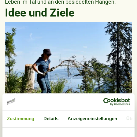
Leben im Tal und an den besiedelten Hängen.
Idee und Ziele
Bild
Zustimmung
Details
Anzeigeneinstellungen
Über
Im Projekt Faido arbeitet das Bergwaldprojekt in den