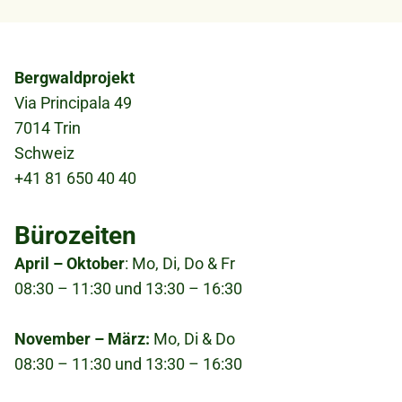
Kopfkissen wenn gewünscht
damit nicht einverstanden bist.
Abreise
: Samstag, 11:00 Uhr ab Treffpunkt.
Gepäckstück:
Anreise mit Rucksack
empfohlen
Bergwaldprojekt
Bild
Via Principala 49
7014 Trin
Schweiz
+41 81 650 40 40
Bürozeiten
April – Oktober
: Mo, Di, Do & Fr
08:30 – 11:30 und 13:30 – 16:30
November – März:
Mo, Di & Do
08:30 – 11:30 und 13:30 – 16:30