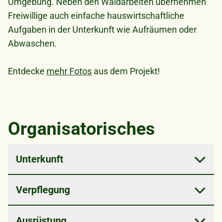
Umgebung. Neben den Waldarbeiten übernehmen
Freiwillige auch einfache hauswirtschaftliche
Aufgaben in der Unterkunft wie Aufräumen oder
Abwaschen.
Entdecke
mehr Fotos
aus dem Projekt!
Organisatorisches
Unterkunft
Forsthütte Pianotondo auf rund 1'000 m.ü.M
Verpflegung
Matratzenlager
WC / keine Dusche
Frühstück & Abendessen in der Unterkunft,
Ausrüstung