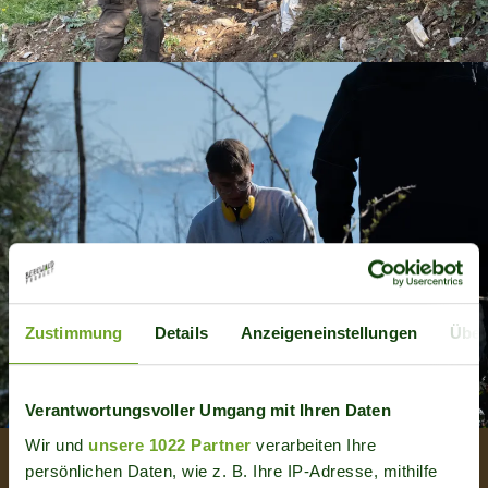
Zustimmung
Details
Anzeigeneinstellungen
Über
Verantwortungsvoller Umgang mit Ihren Daten
Wir und
unsere 1022 Partner
verarbeiten Ihre
Praktikum als
persönlichen Daten, wie z. B. Ihre IP-Adresse, mithilfe