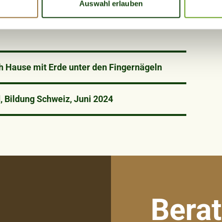
 Website zu analysieren. Ausserdem geben wir Informationen zu 
Auswahl erlauben
r soziale Medien, Werbung und Analysen weiter. Unsere Partner
 Daten zusammen, die Sie ihnen bereitgestellt haben oder die s
n.
h Hause mit Erde unter den Fingernägeln
, Bildung Schweiz, Juni 2024
Bera