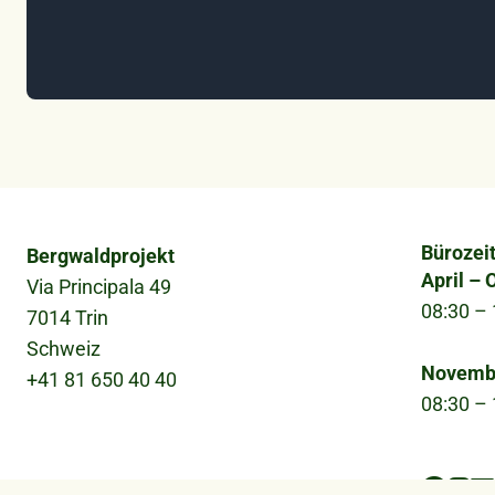
Bürozei
Bergwaldprojekt
April – 
Via Principala 49
08:30 – 
7014 Trin
Schweiz
Novemb
+41 81 650 40 40
08:30 – 
Fußzeile
Soc
Impressum
Intranet
Datenschutz
AGB