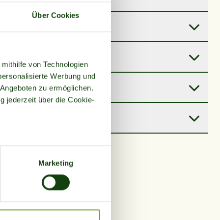
e
Über Cookies
n
 mithilfe von Technologien
personalisierte Werbung und
 Angeboten zu ermöglichen.
g jederzeit über die Cookie-
t
au sein können
zieren
Marketing
hre Präferenzen im
Abschnitt
 Medien anbieten zu können