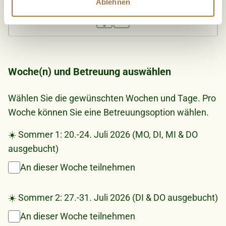
Ablehnen
soziale Medien, Werbung und Analysen weiter. Unsere
Partner führen diese Informationen möglicherweise mit
weiteren Daten zusammen, die Sie ihnen bereitgestellt
haben oder die sie im Rahmen Ihrer Nutzung der Dienste
gesammelt haben.
Woche(n) und Betreuung auswählen
Wählen Sie die gewünschten Wochen und Tage. Pro
Woche können Sie eine Betreuungsoption wählen.
☀️ Sommer 1: 20.-24. Juli 2026 (MO, DI, MI & DO
ausgebucht)
An dieser Woche teilnehmen
☀️ Sommer 2: 27.-31. Juli 2026 (DI & DO ausgebucht)
An dieser Woche teilnehmen