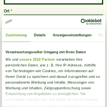
Ort
Land
Zustimmung
Details
Anzeigeneinstellungen
Über
Verantwortungsvoller Umgang mit Ihren Daten
Wir und
unsere 1022 Partner
verarbeiten Ihre
persönlichen Daten, wie z. B. Ihre IP-Adresse, mithilfe
Kind anmelden
von Technologien wie Cookies, um Informationen auf
Ihrem Gerät zu speichern und darauf zuzugreifen und so
Kind/er
personalisierte Werbung und Inhalte, Messungen von
Werbung und Inhalten, Zielgruppenforschung sowie
Vorname
Entwicklung von Angeboten zu ermöglichen. Sie
entscheiden darüber, wer Ihre Daten für welche Zwecke
nutzt. Sie können Ihre Einwilligung jederzeit über die