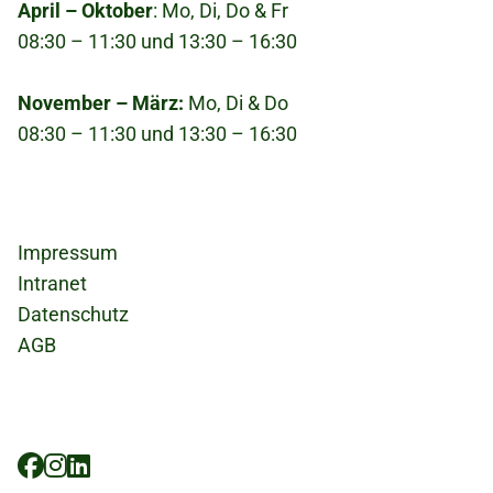
kann gemeinsam geklärt werden, wo aktuell
April – Oktober
: Mo, Di, Do & Fr
Bedarf besteht.
08:30 – 11:30 und 13:30 – 16:30
November – März:
Mo, Di & Do
08:30 – 11:30 und 13:30 – 16:30
Fußzeile
Impressum
Intranet
Datenschutz
AGB
Social
Icons