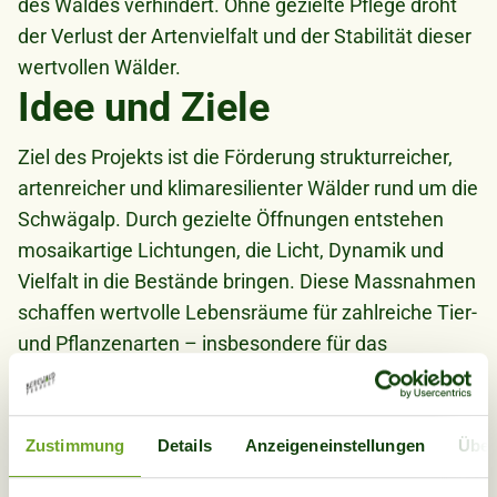
des Waldes verhindert. Ohne gezielte Pflege droht
der Verlust der Artenvielfalt und der Stabilität dieser
wertvollen Wälder.
Idee und Ziele
Ziel des Projekts ist die Förderung strukturreicher,
artenreicher und klimaresilienter Wälder rund um die
Schwägalp. Durch gezielte Öffnungen entstehen
mosaikartige Lichtungen, die Licht, Dynamik und
Vielfalt in die Bestände bringen. Diese Massnahmen
schaffen wertvolle Lebensräume für zahlreiche Tier-
und Pflanzenarten – insbesondere für das
Auerhuhn, das auf lückige Waldstrukturen
angewiesen ist. Ergänzend werden bedrohte
Hochmoore entbuscht, um deren ökologische
Zustimmung
Details
Anzeigeneinstellungen
Über
Funktion und Artenreichtum langfristig zu erhalten.