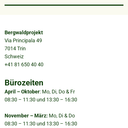
Projekt in deinem Profil aufgeschaltet.
Schlafsack
melde dich bei der Projektleitung, falls du
Bergwaldprojektfahrzeugen vom Treffpunkt
Gepäckstück:
Anreise mit Koffer oder
damit nicht einverstanden bist.
zur Unterkunft transportiert.
Tasche möglich.
Bild
Abreise
: Samstag, 11:00 Uhr ab Treffpunkt.
Bergwaldprojekt
Via Principala 49
7014 Trin
Schweiz
+41 81 650 40 40
Bürozeiten
April – Oktober
: Mo, Di, Do & Fr
08:30 – 11:30 und 13:30 – 16:30
November – März:
Mo, Di & Do
08:30 – 11:30 und 13:30 – 16:30