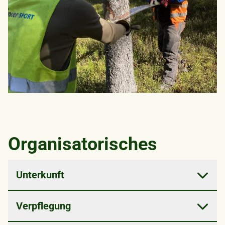
Organisatorisches
Unterkunft
Chammhaldenhütte auf 1400 m ü.M.
Verpflegung
Mehrbettzimmer
WC / keine Dusche