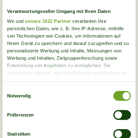
Verantwortungsvoller Umgang mit Ihren Daten
Wir und
unsere 1022 Partner
verarbeiten Ihre
persönlichen Daten, wie z. B. Ihre IP-Adresse, mithilfe
von Technologien wie Cookies, um Informationen auf
Ihrem Gerät zu speichern und darauf zuzugreifen und so
personalisierte Werbung und Inhalte, Messungen von
Werbung und Inhalten, Zielgruppenforschung sowie
Entwicklung von Angeboten zu ermöglichen. Sie
"
Beim Bergwaldprojekt steht Qualität vor
entscheiden darüber, wer Ihre Daten für welche Zwecke
Quantität
"
nutzt. Sie können Ihre Einwilligung jederzeit über die
Cookie-Erklärung oder durch Klicken auf das Privacy
Aurelia Darms, Praktikantin
Einwilligungsauswahl
Trigger Symbol ändern oder widerrufen
Notwendig
Wenn Sie es erlauben, würden wir auch gerne:
Präferenzen
Informationen über Ihre geografische Lage
erfassen, welche bis auf einige Meter genau sein
können
Wie läuft eine typische
Statistiken