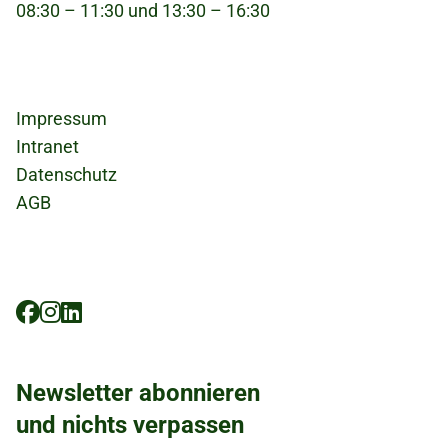
verpackt in einem Rucksack zur Unterkunft
08:30 – 11:30 und 13:30 – 16:30
hochgetragen werden muss (jeweils im
Projektbeschrieb vermerkt).
Fußzeile
Impressum
Intranet
Datenschutz
AGB
Social
Icons
Newsletter abonnieren
und nichts verpassen