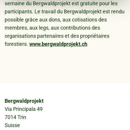
haben oder die sie im Rahmen Ihrer Nutzung der Dienste
semaine du Bergwaldprojekt est gratuite pour les
gesammelt haben.
participants. Le travail du Bergwaldprojekt est rendu
possible grâce aux dons, aux cotisations des
membres, aux legs, aux contributions des
organisations partenaires et des propriétaires
forestiers.
www.bergwaldprojekt.ch
Bergwaldprojekt
Via Principala 49
7014 Trin
Suisse