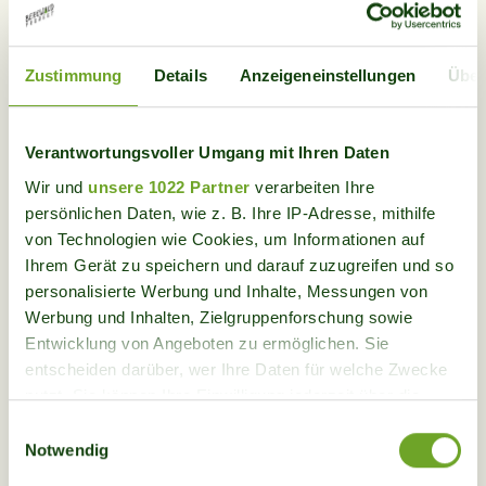
situés directement dans la zone d'intervention et les
repas sont régionaux, saisonniers et biologiques.
Les semaines de projet ne sont pas seulement
Zustimmung
Details
Anzeigeneinstellungen
Über
ouvertes aux personnes individuelles - les familles,
les classes d'école, les entreprises et les groupes
Verantwortungsvoller Umgang mit Ihren Daten
peuvent également s'engager.
Wir und
unsere 1022 Partner
verarbeiten Ihre
persönlichen Daten, wie z. B. Ihre IP-Adresse, mithilfe
Le programme annuel 2026 est en ligne et les
von Technologien wie Cookies, um Informationen auf
inscriptions sont ouvertes. Les personnes
Ihrem Gerät zu speichern und darauf zuzugreifen und so
intéressées peuvent s'informer sur les projets et
personalisierte Werbung und Inhalte, Messungen von
s'inscrire directement sur le site
Werbung und Inhalten, Zielgruppenforschung sowie
Entwicklung von Angeboten zu ermöglichen. Sie
www.bergwaldprojekt.ch
.
entscheiden darüber, wer Ihre Daten für welche Zwecke
nutzt. Sie können Ihre Einwilligung jederzeit über die
Agir ensemble, protéger la diversité, renforcer la
Cookie-Erklärung oder durch Klicken auf das Privacy
Einwilligungsauswahl
forêt de montagne!
Trigger Symbol ändern oder widerrufen
Notwendig