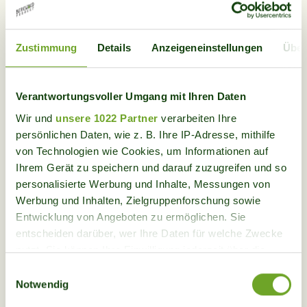
et infrastructures locales - ensemble, ils
forment des alliances solides pour la forêt de
montagne.
Zustimmung
Details
Anzeigeneinstellungen
Über
Informations pour les
Verantwortungsvoller Umgang mit Ihren Daten
Wir und
unsere 1022 Partner
verarbeiten Ihre
partenaires de projet
persönlichen Daten, wie z. B. Ihre IP-Adresse, mithilfe
von Technologien wie Cookies, um Informationen auf
Ihrem Gerät zu speichern und darauf zuzugreifen und so
personalisierte Werbung und Inhalte, Messungen von
Principes de coopération
Werbung und Inhalten, Zielgruppenforschung sowie
Entwicklung von Angeboten zu ermöglichen. Sie
Un sens écologique:
Des travaux en forêt de
Organisation & déroulement
entscheiden darüber, wer Ihre Daten für welche Zwecke
montagne et dans le paysage rural qui sont
nutzt. Sie können Ihre Einwilligung jederzeit über die
écologiquement judicieux et durables.
Les interventions durent en général 2 à 3
Cookie-Erklärung oder durch Klicken auf das Privacy
Einwilligungsauswahl
Travaux appropriés pour les bénévoles
Soutien en cas de manque de ressources:
semaines (dim-sa).
Trigger Symbol ändern oder widerrufen
Notwendig
Des bénévoles aident à l'entretien des
La direction et la planification sont
Plantations