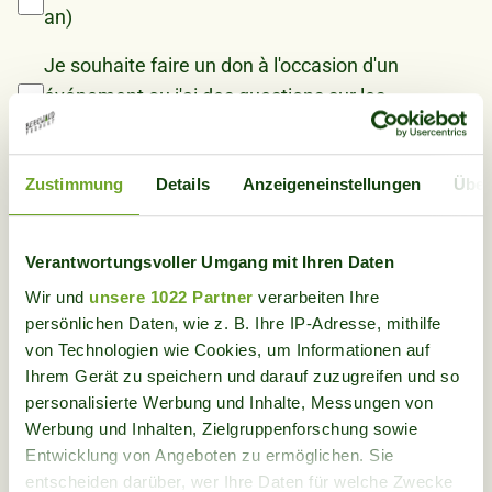
an)
Je souhaite faire un don à l'occasion d'un
événement ou j'ai des questions sur les
possibilités de dons
Je souhaite devenir donateur
Zustimmung
Details
Anzeigeneinstellungen
Über
Je souhaite changer d'adresse
Verantwortungsvoller Umgang mit Ihren Daten
Wir und
unsere 1022 Partner
verarbeiten Ihre
Vos coordonnées
persönlichen Daten, wie z. B. Ihre IP-Adresse, mithilfe
von Technologien wie Cookies, um Informationen auf
Prénom
Ihrem Gerät zu speichern und darauf zuzugreifen und so
personalisierte Werbung und Inhalte, Messungen von
Werbung und Inhalten, Zielgruppenforschung sowie
Entwicklung von Angeboten zu ermöglichen. Sie
Nom
entscheiden darüber, wer Ihre Daten für welche Zwecke