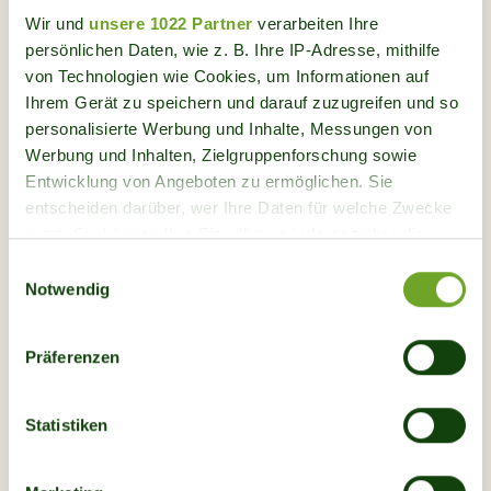
Wir und
unsere 1022 Partner
verarbeiten Ihre
Bild
persönlichen Daten, wie z. B. Ihre IP-Adresse, mithilfe
von Technologien wie Cookies, um Informationen auf
Ihrem Gerät zu speichern und darauf zuzugreifen und so
personalisierte Werbung und Inhalte, Messungen von
Werbung und Inhalten, Zielgruppenforschung sowie
Entwicklung von Angeboten zu ermöglichen. Sie
entscheiden darüber, wer Ihre Daten für welche Zwecke
nutzt. Sie können Ihre Einwilligung jederzeit über die
Cookie-Erklärung oder durch Klicken auf das Privacy
Einwilligungsauswahl
Trigger Symbol ändern oder widerrufen
Notwendig
Wenn Sie es erlauben, würden wir auch gerne:
Präferenzen
Informationen über Ihre geografische Lage
Das erwartet dich
erfassen, welche bis auf einige Meter genau sein
können
Statistiken
Die Arbeiten werden flexibel an aktuelle Bedürfnisse
Ihr Gerät durch aktives Scannen nach
bestimmten Merkmalen (Fingerprinting) identifizieren
sowie Wetter- und Geländebedingungen angepasst