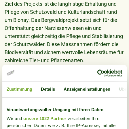
Ziel des Projekts ist die langfristige Erhaltung und
Pflege von Schutzwald und Kulturlandschaft rund
um Blonay. Das Bergwaldprojekt setzt sich für die
Offenhaltung der Narzissenwiesen ein und
unterstützt gleichzeitig die Pflege und Stabilisierung
der Schutzwälder. Diese Massnahmen fördern die
Biodiversität und sichern wertvolle Lebensräume für
zahlreiche Tier- und Pflanzenarten.
Projektpartnerschaften:
Das Projekt findet in
Zusammenarbeit mit dem Forst Blonay–St. Légier,
Zustimmung
Details
Anzeigeneinstellungen
Über
dem Verein Narcisses Riviera und lokalen
Landwirten statt.
Das erwartet dich
Verantwortungsvoller Umgang mit Ihren Daten
Wir und
unsere 1022 Partner
verarbeiten Ihre
Die Arbeiten werden flexibel an aktuelle Bedürfnisse
persönlichen Daten, wie z. B. Ihre IP-Adresse, mithilfe