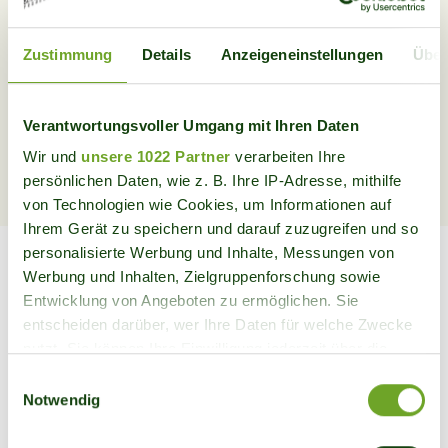
The email address is not made public. It will only be used if
Zustimmung
Details
Anzeigeneinstellungen
Über
you need to be contacted about your account or for opted-in
notifications.
Verantwortungsvoller Umgang mit Ihren Daten
Wir und
unsere 1022 Partner
verarbeiten Ihre
persönlichen Daten, wie z. B. Ihre IP-Adresse, mithilfe
von Technologien wie Cookies, um Informationen auf
Ihrem Gerät zu speichern und darauf zuzugreifen und so
personalisierte Werbung und Inhalte, Messungen von
Werbung und Inhalten, Zielgruppenforschung sowie
Bergwaldprojekt
Entwicklung von Angeboten zu ermöglichen. Sie
Via Principala 49
entscheiden darüber, wer Ihre Daten für welche Zwecke
7014 Trin
nutzt. Sie können Ihre Einwilligung jederzeit über die
Svizzera
Cookie-Erklärung oder durch Klicken auf das Privacy
Einwilligungsauswahl
Trigger Symbol ändern oder widerrufen
+41 81 650 40 40
Notwendig
Wenn Sie es erlauben, würden wir auch gerne: