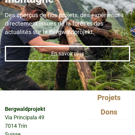
Des aperçus de nos projets, des expériences
directement issues de la forêt et des
actualités sur le Bergwaldprojekt.
En savoir plus
Projets
Bergwaldprojekt
Dons
Via Principala 49
7014 Trin
Suisse