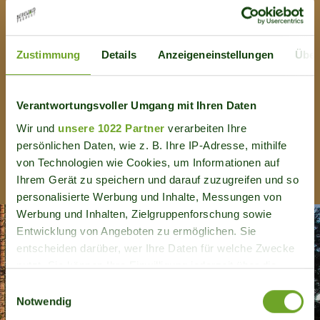
espèces animales et végétales, d'espace de
détente et de fournisseur de bois. En tant
qu'important réservoir de carbone et
Zustimmung
Details
Anzeigeneinstellungen
Über
fournisseur d'air pur, elle joue en outre un
rôle décisif dans la lutte contre le
Verantwortungsvoller Umgang mit Ihren Daten
changement climatique.
Wir und
unsere 1022 Partner
verarbeiten Ihre
persönlichen Daten, wie z. B. Ihre IP-Adresse, mithilfe
von Technologien wie Cookies, um Informationen auf
La forêt de montagne
Ihrem Gerät zu speichern und darauf zuzugreifen und so
personalisierte Werbung und Inhalte, Messungen von
Werbung und Inhalten, Zielgruppenforschung sowie
Entwicklung von Angeboten zu ermöglichen. Sie
entscheiden darüber, wer Ihre Daten für welche Zwecke
nutzt. Sie können Ihre Einwilligung jederzeit über die
Cookie-Erklärung oder durch Klicken auf das Privacy
Einwilligungsauswahl
Trigger Symbol ändern oder widerrufen
Notwendig